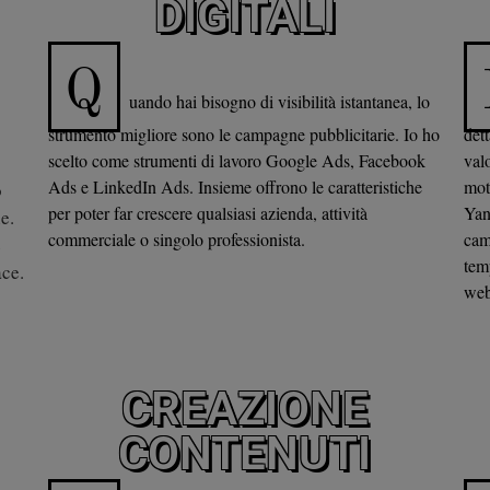
DIGITALI
Q
uando hai bisogno di visibilità istantanea, lo
strumento migliore sono le campagne pubblicitarie. Io ho
det
scelto come strumenti di lavoro Google Ads, Facebook
val
Ads e LinkedIn Ads. Insieme offrono le caratteristiche
mot
o
per poter far crescere qualsiasi azienda, attività
Yan
e.
commerciale o singolo professionista.
cam
e
temp
ace.
web
CREAZIONE
CONTENUTI