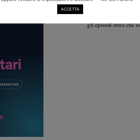
ACCETTA
Digitali e markettari è il 
digitale. Puoi ascoltare la
gli episodi extra che 