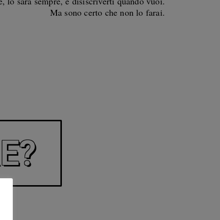
e, lo sarà sempre, e disiscriverti quando vuoi.
Ma sono certo che non lo farai.
E?