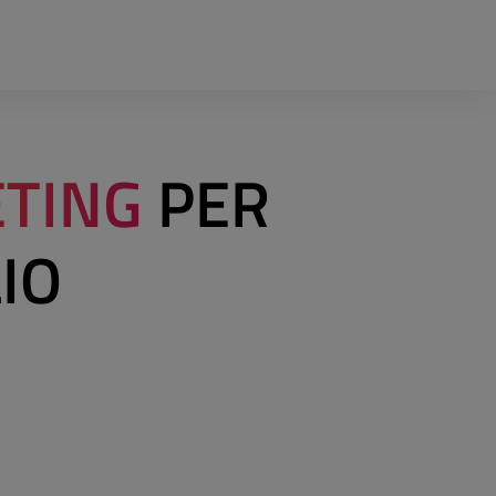
ETING
PER
IO