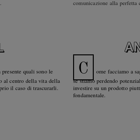
.
comunicazione alla perfetta 
L
AN
C
 presente quali sono le
ome facciamo a sap
o al centro della vita della
se stiamo perdendo potenzia
rio il caso di trascurarli.
investire su un prodotto piutt
fondamentale.